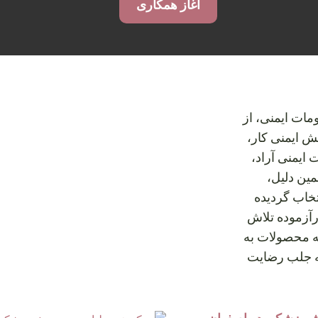
آغاز همکاری
مات ایمنی، از
ش ایمنی کار،
 ایمنی آراد،
مین دلیل،
تخاب گردیده
رآزموده تلاش
ضه محصولات به
به جلب رضایت